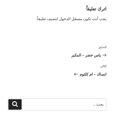
اترك تعليقاً
يجب أنت تكون
مسجل الدخول
لتضيف تعليقاً.
تصفّح
السابق
المقالة
المقالات
السابقة
ياس خضر – المكير
التالي
المقالة
التالية
انساك – ام كلثوم
البحث
بحث
عن: