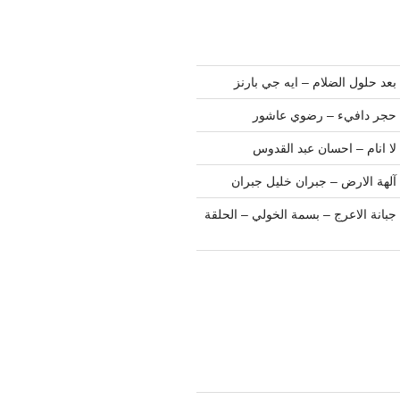
عد حلول الضلام – ايه جي بارنز
 حجر دافيء – رضوي عاشور
ا انام – احسان عبد القدوس
آلهة الارض – جبران خليل جبران
بانة الاعرج – بسمة الخولي – الحلقة