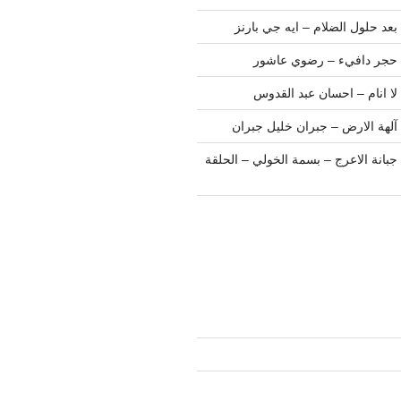
عد حلول الضلام – ايه جي بارنز
 حجر دافيء – رضوي عاشور
ا انام – احسان عبد القدوس
آلهة الارض – جبران خليل جبران
بانة الاعرج – بسمة الخولي – الحلقة