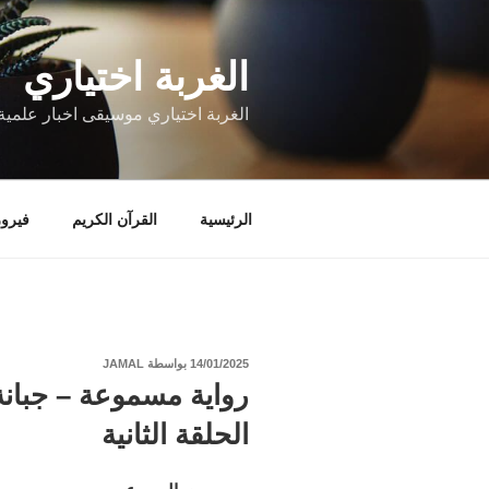
التجاوز
إلى
الغربة اختياري
المحتوى
الغربة اختياري موسيقى اخبار علمية 
الرئيسية
القرآن الكريم
فيروز
نُشر
14/01/2025
بواسطة
JAMAL
في
رواية مسموعة – جبانة
الحلقة الثانية