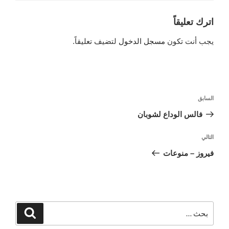
اترك تعليقاً
يجب أنت تكون
مسجل الدخول
لتضيف تعليقاً.
تصفّح
السابق
المقالة
المقالات
السابقة
فالس الوداع لشوبان
التالي
المقالة
التالية
فيروز – منوعات
البحث
بحث
عن: