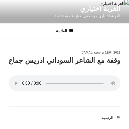
التجاوز
الغربة اختياري
إلى
الغربة اختياري موسيقى اخبار علمية ثقافية
المحتوى
القائمة
نُشر
12/04/2022
بواسطة
JAMAL
في
وقفة مع الشاعر السوداني ادريس جماع
الرئيسية
التصنيفات