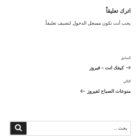
اترك تعليقاً
يجب أنت تكون
مسجل الدخول
لتضيف تعليقاً.
تصفّح
السابق
المقالة
المقالات
السابقة
كيفك انت – فيروز
التالي
المقالة
التالية
منوعات الصباح لفيروز
البحث
بحث
عن: