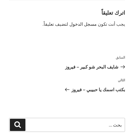
اترك تعليقاً
يجب أنت تكون
مسجل الدخول
لتضيف تعليقاً.
تصفّح
السابق
المقالة
المقالات
السابقة
شايف البحر شو كبير – فيروز
التالي
المقالة
التالية
بكتب اسمك يا حبيبي – فيروز
البحث
بحث
عن: