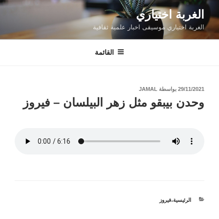
التجاوز
الغربة اختياري
إلى
الغربة اختياري موسيقى اخبار علمية ثقافية
المحتوى
القائمة
نُشر
29/11/2021
بواسطة
JAMAL
في
وحدن بيبقو مثل زهر البيلسان – فيروز
الرئيسية
،
التصنيفات
فيروز